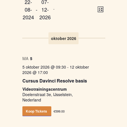
22-
07-
Selecteer
Weergaven
Evenemen
08-
 - 
12-
een
LIJST
weergave
navigatie
2024
2026
datum.
navigatie
oktober 2026
MA
5
5 oktober 2026 @ 09:30
-
12 oktober
2026 @ 17:00
Cursus Davinci Resolve basis
Videotrainingscentrum
Doelenstraat 3e, IJsselstein,
Nederland
Koop Tickets
€599.00