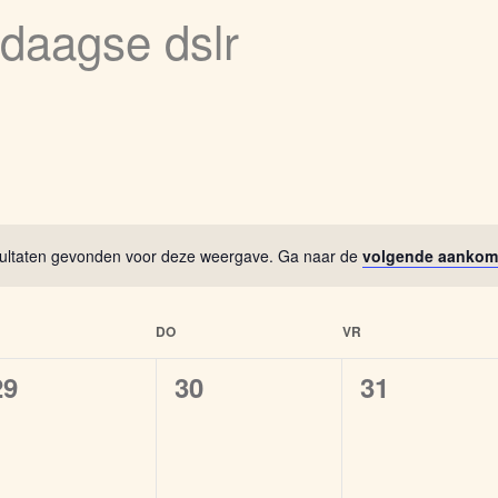
edaagse dslr
esultaten gevonden voor deze weergave. Ga naar de
volgende aankom
DO
VR
0
0
0
29
30
31
evenementen,
evenementen,
evenement