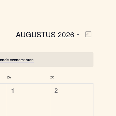
AUGUSTUS 2026
Weergav
Eveneme
MAAND
weergav
navigatie
navigatie
ende evenementen
.
ZA
ZO
0
0
1
2
en,
evenementen,
evenementen,