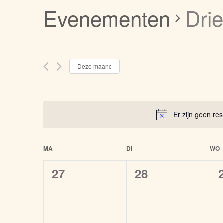
Evenementen
Dri
Selecteer
Deze maand
een
datum.
Er zijn geen r
Kalender
MA
DI
WO
van
0
0
27
28
Evenementen
evenementen,
evenementen,