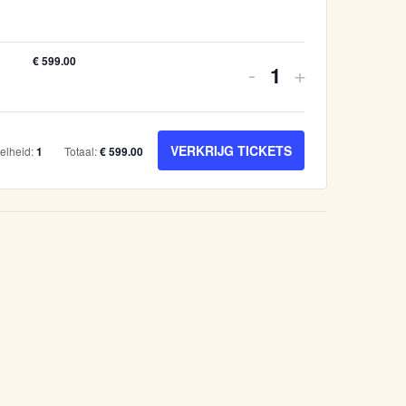
€
599.00
-
+
VERKRIJG TICKETS
elheid:
1
Totaal:
€
599.00