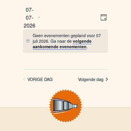
07-
Selecteer
Weergaven
Evenemen
07-
een
DAG
weergave
navigatie
2026
datum.
navigatie
Geen evenementen gepland voor 07
juli 2026. Ga naar de
volgende
aankomende evenementen
.
VORIGE DAG
Volgende dag