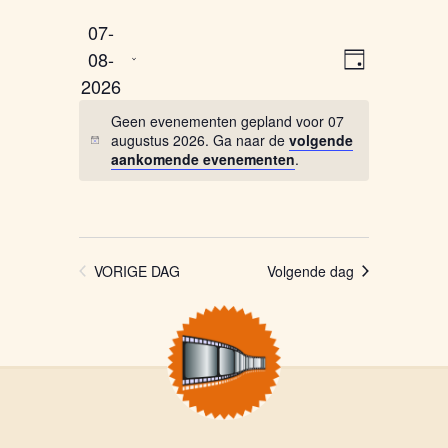
07-
Selecteer
Weergaven
Evenemen
08-
een
DAG
weergave
navigatie
2026
datum.
navigatie
Geen evenementen gepland voor 07
augustus 2026. Ga naar de
volgende
aankomende evenementen
.
VORIGE DAG
Volgende dag