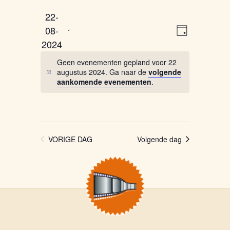
22-
Selecteer
Weergaven
Evenemen
08-
een
DAG
weergave
navigatie
2024
datum.
navigatie
Geen evenementen gepland voor 22
augustus 2024. Ga naar de
volgende
aankomende evenementen
.
VORIGE DAG
Volgende dag